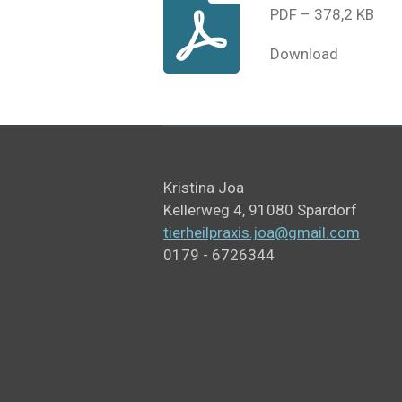
PDF – 378,2 KB
Download
Kristina Joa
Kellerweg 4, 91080 Spardorf
tierheilpraxis.joa@gmail.com
0179 - 6726344